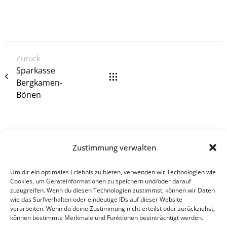
Zurück
Sparkasse
Bergkamen-
Bönen
Zustimmung verwalten
Um dir ein optimales Erlebnis zu bieten, verwenden wir Technologien wie
Einrichtung ist nur ein Teil moderner Arbeitswelten – entdecken
Cookies, um Geräteinformationen zu speichern und/oder darauf
Sie auch unsere digitalen Lösungen für vernetztes und effizientes
zuzugreifen. Wenn du diesen Technologien zustimmst, können wir Daten
wie das Surfverhalten oder eindeutige IDs auf dieser Website
Arbeiten.
verarbeiten. Wenn du deine Zustimmung nicht erteilst oder zurückziehst,
können bestimmte Merkmale und Funktionen beeinträchtigt werden.