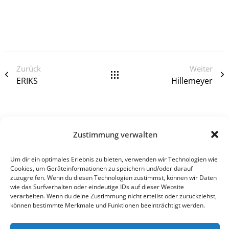
Zurück
Weiter
ERIKS
Hillemeyer
Zustimmung verwalten
Um dir ein optimales Erlebnis zu bieten, verwenden wir Technologien wie
Einrichtung ist nur ein Teil moderner Arbeitswelten – entdecken
Cookies, um Geräteinformationen zu speichern und/oder darauf
Sie auch unsere digitalen Lösungen für vernetztes und effizientes
zuzugreifen. Wenn du diesen Technologien zustimmst, können wir Daten
wie das Surfverhalten oder eindeutige IDs auf dieser Website
Arbeiten.
verarbeiten. Wenn du deine Zustimmung nicht erteilst oder zurückziehst,
können bestimmte Merkmale und Funktionen beeinträchtigt werden.