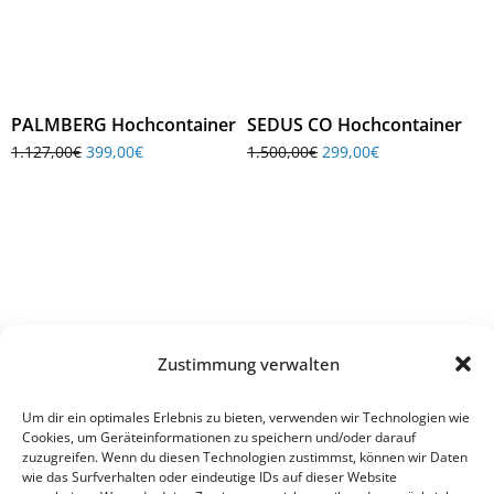
PALMBERG Hochcontainer
SEDUS CO Hochcontainer
1.127,00
€
399,00
€
1.500,00
€
299,00
€
Zustimmung verwalten
Einrichtung ist nur ein Teil moderner Arbeitswelten – entdecken
Um dir ein optimales Erlebnis zu bieten, verwenden wir Technologien wie
Sie auch unsere digitalen Lösungen für vernetztes und effizientes
Cookies, um Geräteinformationen zu speichern und/oder darauf
Arbeiten.
zuzugreifen. Wenn du diesen Technologien zustimmst, können wir Daten
wie das Surfverhalten oder eindeutige IDs auf dieser Website