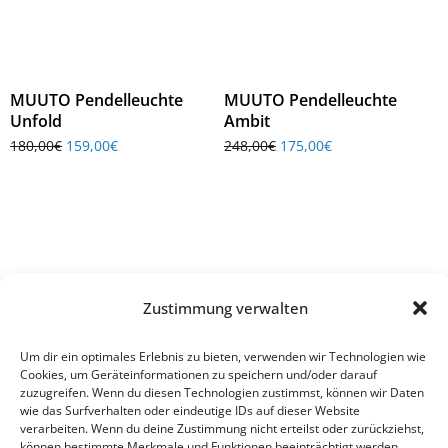
MUUTO Pendelleuchte
MUUTO Pendelleuchte
Unfold
Ambit
180,00
€
159,00
€
248,00
€
175,00
€
Zustimmung verwalten
Um dir ein optimales Erlebnis zu bieten, verwenden wir Technologien wie
Einrichtung ist nur ein Teil moderner Arbeitswelten – entdecken
Cookies, um Geräteinformationen zu speichern und/oder darauf
zuzugreifen. Wenn du diesen Technologien zustimmst, können wir Daten
Sie auch unsere digitalen Lösungen für vernetztes und effizientes
wie das Surfverhalten oder eindeutige IDs auf dieser Website
Arbeiten.
verarbeiten. Wenn du deine Zustimmung nicht erteilst oder zurückziehst,
können bestimmte Merkmale und Funktionen beeinträchtigt werden.