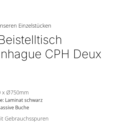
nseren Einzelstücken
eistelltisch
nhague CPH Deux
0 x Ø750mm
e: Laminat schwarz
massive Buche
it Gebrauchsspuren