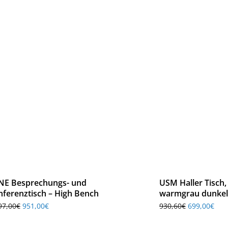
NE Besprechungs- und
USM Haller Tisch,
nferenztisch – High Bench
warmgrau dunkel
97,00
€
951,00
€
930,60
€
699,00
€