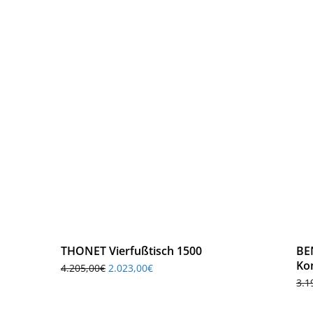
THONET Vierfußtisch 1500
BE
Ko
4.205,00
€
2.023,00
€
3.1